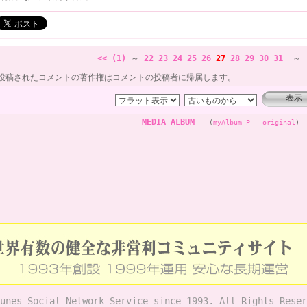
<< (1)
～
22
23
24
25
26
27
28
29
30
31
～
投稿されたコメントの著作権はコメントの投稿者に帰属します。
MEDIA ALBUM
(
myAlbum-P
-
original
)
unes Social Network Service since 1993. All Rights Reser