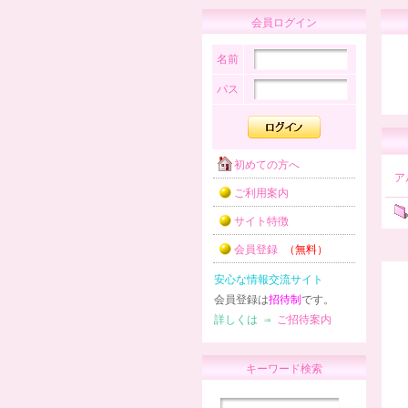
会員ログイン
名前
パス
初めての方へ
ア
ご利用案内
サイト特徴
会員登録
（無料）
安心な情報交流サイト
会員登録は
招待制
です。
詳しくは ⇒
ご招待案内
キーワード検索