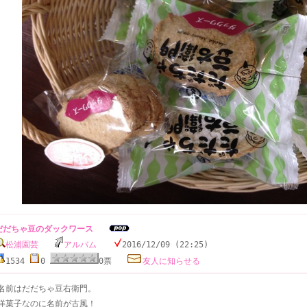
だだちゃ豆のダックワース
松浦園芸
アルバム
2016/12/09 (22:25)
1534
0
0票
友人に知らせる
名前はだだちゃ豆右衛門。
洋菓子なのに名前が古風！