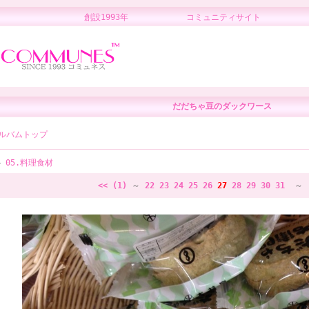
創設1993年 コミュニティサイト 
だだちゃ豆のダックワース
ルバムトップ
05.料理食材
<< (1)
～
22
23
24
25
26
27
28
29
30
31
～