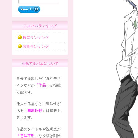
アルバムランキング
投票ランキング
閲覧ランキング
画像アルバムについて
自分で撮影した写真やデザ
インなどの
「作品」
が掲載
可能です。
他人の作品など、違法性が
ある
「無断転載」
は掲載を
禁じます。
作品のタイトルや説明文が
「意味不明」
な投稿は削除