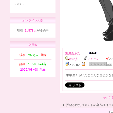
します。
オンライン人数
現在
1,878人
が接続中
会員数
泡夏あふたー
現在
792万人
登録
ぬの人
アルバム
20
詳細
7,920,674名
235802
0
0
2026/08/08 現在
中学生くらいだとこんな感じかな
<< (1
投稿されたコメントの著作権はコ