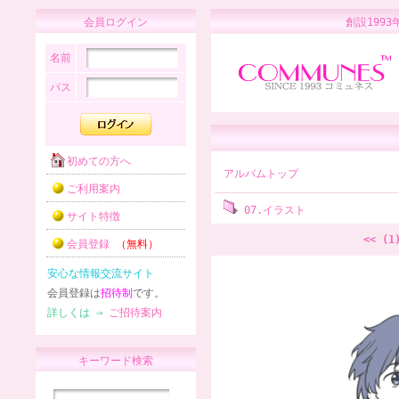
会員ログイン
創設1
名前
パス
初めての方へ
アルバムトップ
ご利用案内
07.イラスト
サイト特徴
<< (1
会員登録
（無料）
安心な情報交流サイト
会員登録は
招待制
です。
詳しくは ⇒
ご招待案内
キーワード検索