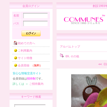
会員ログイン
創設1
名前
パス
初めての方へ
アルバムトップ
ご利用案内
09.その他
サイト特徴
<< (1
会員登録
（無料）
安心な情報交流サイト
会員登録は
招待制
です。
詳しくは ⇒
ご招待案内
キーワード検索