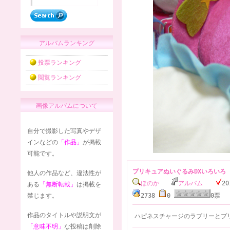
アルバムランキング
投票ランキング
閲覧ランキング
画像アルバムについて
自分で撮影した写真やデザ
インなどの
「作品」
が掲載
可能です。
プリキュアぬいぐるみDXいろいろ
他人の作品など、違法性が
ほのか
アルバム
20
ある
「無断転載」
は掲載を
禁じます。
2738
0
0
作品のタイトルや説明文が
ハピネスチャージのラブリーとプ
「意味不明」
な投稿は削除