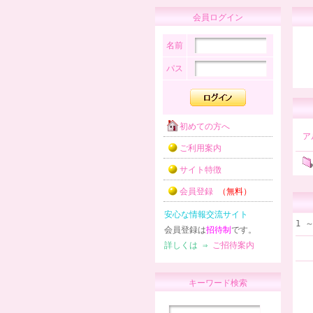
会員ログイン
名前
パス
初めての方へ
ア
ご利用案内
サイト特徴
会員登録
（無料）
安心な情報交流サイト
1 
会員登録は
招待制
です。
詳しくは ⇒
ご招待案内
キーワード検索