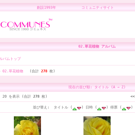
創設1993年 コミュニティサイト 
02.草花植物 アルバム
ルバムトップ
02.草花植物
(合計
278
枚)
現在の並び順: タイトル (A → Z)
～ 20 を表示 (合計
278
枚)
<
並び替え: タイトル (
) 日時 (
) 得票 (
)