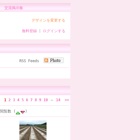
交流掲示板
デザインを変更する
無料登録
|
ログインする
RSS Feeds
<
1
2
3
4
5
6
7
8
9
10
～
14
>>
 閲覧数 (
)