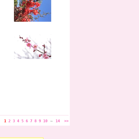
<
1
2
3
4
5
6
7
8
9
10
～
14
>>