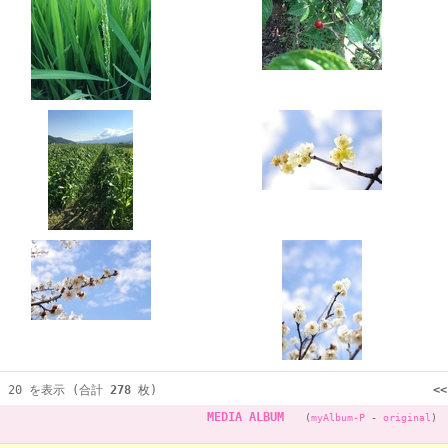
～ 20 を表示 (合計
278
枚)
<
MEDIA ALBUM
(
myAlbum-P
-
original
)