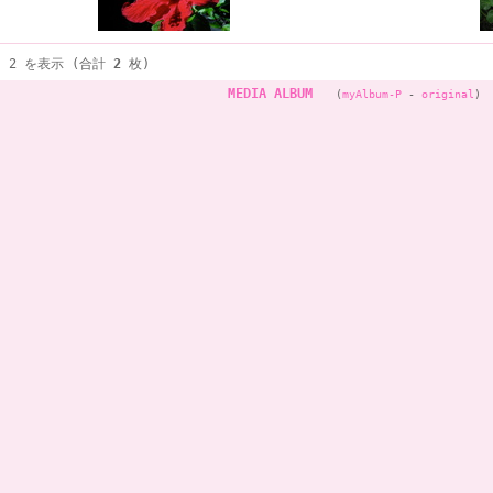
～ 2 を表示 (合計
2
枚)
MEDIA ALBUM
(
myAlbum-P
-
original
)