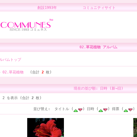
創設1993年 コミュニティサイト 
02.草花植物 アルバム
ルバムトップ
02.草花植物
(合計
2
枚)
現在の並び順: 日時 (新→旧)
～ 2 を表示 (合計
2
枚)
並び替え: タイトル (
) 日時 (
) 得票 (
)