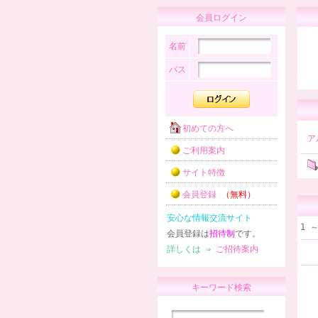
会員ログイン
名前
パス
初めての方へ
ア
ご利用案内
サイト特徴
会員登録
（無料）
安心な情報交流サイト
1 
会員登録は
招待制
です。
詳しくは ⇒
ご招待案内
キーワード検索