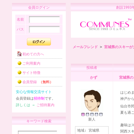
会員ログイン
創設1
名前
パス
メールフレンド
>
宮城県のスキーが
初めての方へ
ご利用案内
投稿者
サイト特徴
かず
宮城県の
会員登録
（無料）
安心な情報交流サイト
はじめ
会員登録は
招待制
です。
神戸か
詳しくは ⇒
ご招待案内
仙台市
夏も過
新人
キーワード検索
趣味は
地域:
宮城県
関西ス