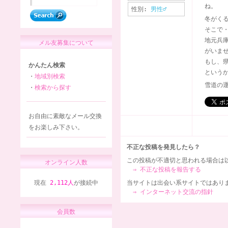
ね。
性別:
男性♂
冬がく
そこで
地元兵
メル友募集について
がいま
もし、
かんたん検索
という
・
地域別検索
雪道の
・
検索から探す
お自由に素敵なメール交換
をお楽しみ下さい。
不正な投稿を発見したら？
この投稿が不適切と思われる場合は
オンライン人数
⇒ 不正な投稿を報告する
現在
2,112人
が接続中
当サイトは出会い系サイトではあり
⇒ インターネット交流の指針
会員数