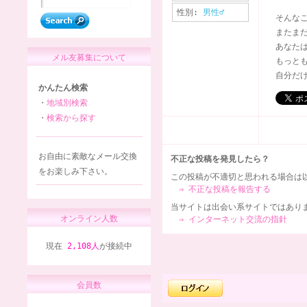
性別:
男性♂
そんな
またま
あなた
メル友募集について
もっと
自分だ
かんたん検索
・
地域別検索
・
検索から探す
お自由に素敵なメール交換
不正な投稿を発見したら？
をお楽しみ下さい。
この投稿が不適切と思われる場合は
⇒ 不正な投稿を報告する
当サイトは出会い系サイトではあり
オンライン人数
⇒ インターネット交流の指針
現在
2,108人
が接続中
会員数