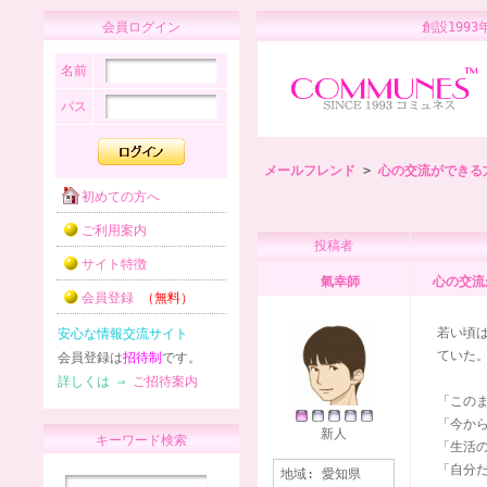
会員ログイン
創設1
名前
パス
メールフレンド
>
心の交流ができる
初めての方へ
ご利用案内
投稿者
サイト特徴
氣幸師
心の交流
会員登録
（無料）
若い頃
安心な情報交流サイト
ていた
会員登録は
招待制
です。
詳しくは ⇒
ご招待案内
「この
「今か
新人
キーワード検索
「生活
「自分
地域:
愛知県