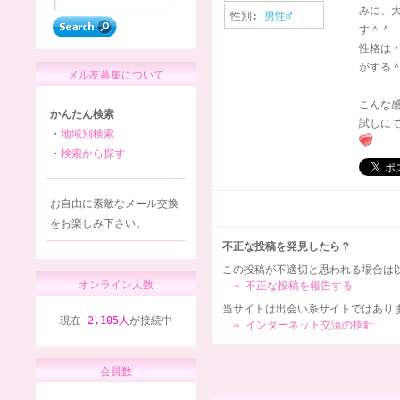
みに、
性別:
男性♂
す＾＾
性格は
がする＾
メル友募集について
こんな
かんたん検索
試しに
・
地域別検索
・
検索から探す
お自由に素敵なメール交換
をお楽しみ下さい。
不正な投稿を発見したら？
この投稿が不適切と思われる場合は
オンライン人数
⇒ 不正な投稿を報告する
当サイトは出会い系サイトではあり
現在
2,105人
が接続中
⇒ インターネット交流の指針
会員数