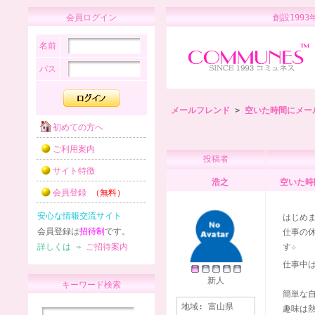
会員ログイン
創設1
名前
パス
メールフレンド
>
空いた時間にメー
初めての方へ
ご利用案内
投稿者
サイト特徴
浩之
空いた時
会員登録
（無料）
安心な情報交流サイト
はじめ
会員登録は
招待制
です。
仕事の
詳しくは ⇒
ご招待案内
す☆
仕事中
新人
キーワード検索
簡単な
地域:
富山県
趣味は