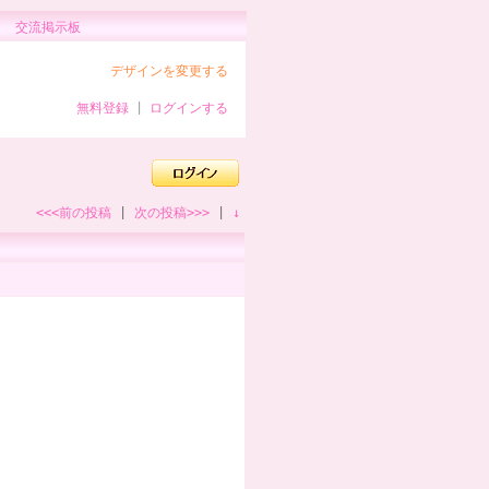
交流掲示板
デザインを変更する
無料登録
|
ログインする
<<<前の投稿
|
次の投稿>>>
|
↓