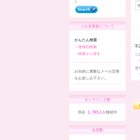
メル友募集について
かんたん検索
不
・
地域別検索
・
検索から探す
こ
当
お自由に素敵なメール交換
をお楽しみ下さい。
オンライン人数
現在
1,765人
が接続中
会員数