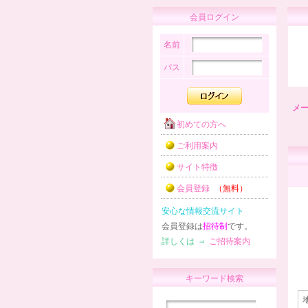
会員ログイン
名前
パス
メ
初めての方へ
ご利用案内
サイト特徴
会員登録
（無料）
安心な情報交流サイト
会員登録は
招待制
です。
詳しくは ⇒
ご招待案内
キーワード検索