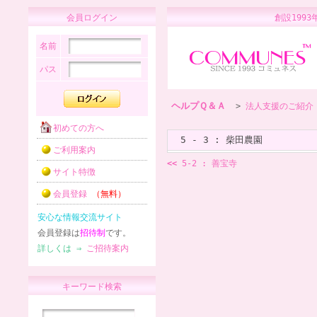
会員ログイン
創設1
名前
パス
ヘルプＱ＆Ａ
>
法人支援のご紹介
初めての方へ
5 - 3 : 柴田農園
ご利用案内
<<
5-2 : 善宝寺
サイト特徴
会員登録
（無料）
安心な情報交流サイト
会員登録は
招待制
です。
詳しくは ⇒
ご招待案内
キーワード検索