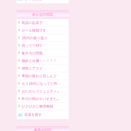
みんなの日記
気温の乱高下
セール様様です
2025の振り返り
待っててKFC
集中力の問題
物欲と出費～～！！！
掃除とアラド
季節の変わり目しんど
もう10月になってた件
おたからコミュニティ…
昨日の雨がヤバすぎた…
ひさびさに整理整頓
友達を探す
各月の日記