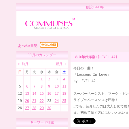
創設1993年 
あべの♂日記
11月のカレンダー
８０年代洋楽♪(LEVEL 42)
« 前月
翌月 »
今日の一曲！
日
月
火
水
木
金
土
「Lessons In Love」
1
2
3
4
by LEVEL 42
5
6
7
8
9
10
11
12
13
14
15
16
17
18
スーパーベーシスト、マーク・キン
ライブのベースソロは圧巻！
19
20
21
22
23
24
25
…でも、紹介したのは大人しめで聴
26
27
28
29
30
ま、初めて聴く方にはいいと思いま
キーワード検索