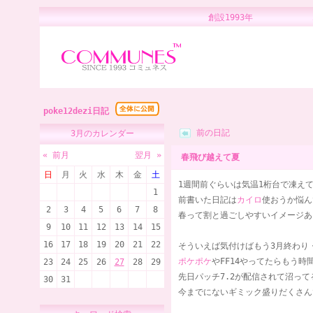
創設1993年 
poke12dezi日記
前の日記
3月のカレンダー
« 前月
翌月 »
春飛び越えて夏
日
月
火
水
木
金
土
1週間前ぐらいは気温1桁台で凍え
1
前書いた日記は
カイロ
使おうか悩ん
2
3
4
5
6
7
8
春って割と過ごしやすいイメージあ
9
10
11
12
13
14
15
16
17
18
19
20
21
22
そういえば気付けばもう3月終わり
ポケポケ
やFF14やってたらもう時
23
24
25
26
27
28
29
先日パッチ7.2が配信されて沼っ
30
31
今までにないギミック盛りだくさん