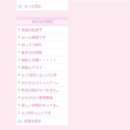
もっと読む
みんなの日記
気温の乱高下
セール様様です
待っててKFC
集中力の問題
物欲と出費～～！！！
掃除とアラド
もう10月になってた件
おたからコミュニティ…
昨日の雨がヤバすぎた…
ひさびさに整理整頓
新しい仲間がやってき…
もう9月らしいです
友達を探す