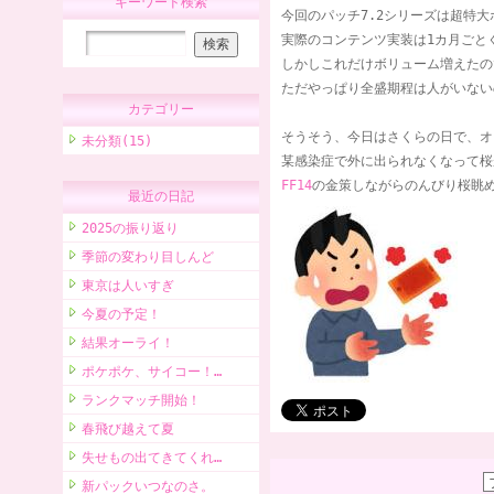
キーワード検索
今回のパッチ7.2シリーズは超特
実際のコンテンツ実装は1カ月ごと
しかしこれだけボリューム増えたの
ただやっぱり全盛期程は人がいない
カテゴリー
そうそう、今日はさくらの日で、オ
未分類(15)
某感染症で外に出られなくなって桜
FF14
の金策しながらのんびり桜眺
最近の日記
2025の振り返り
季節の変わり目しんど
東京は人いすぎ
今夏の予定！
結果オーライ！
ポケポケ、サイコー！…
ランクマッチ開始！
春飛び越えて夏
失せもの出てきてくれ…
新パックいつなのさ。