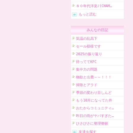
８０年代洋楽♪(CHAM…
もっと読む
みんなの日記
気温の乱高下
セール様様です
2025の振り返り
待っててKFC
集中力の問題
物欲と出費～～！！！
掃除とアラド
季節の変わり目しんど
もう10月になってた件
おたからコミュニティ…
昨日の雨がヤバすぎた…
ひさびさに整理整頓
友達を探す