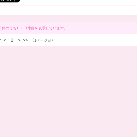
1
件のうち
1
-
1
件目を表示しています。
<
<
1
>
>>
(1ページ目)