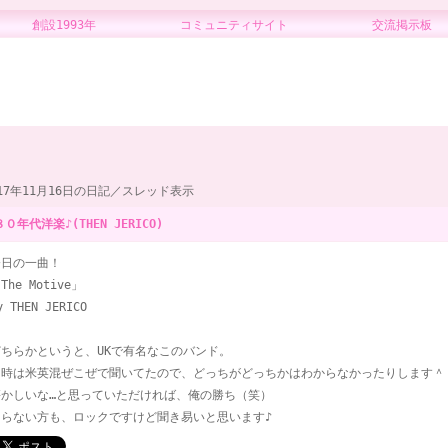
創設1993年 コミュニティサイト 交流掲示板
017年11月16日の日記／スレッド表示
８０年代洋楽♪(THEN JERICO)
今日の一曲！
The Motive」
y THEN JERICO
どちらかというと、UKで有名なこのバンド。
当時は米英混ぜこぜで聞いてたので、どっちがどっちかはわからなかったりします＾
懐かしいな…と思っていただければ、俺の勝ち（笑）
知らない方も、ロックですけど聞き易いと思います♪