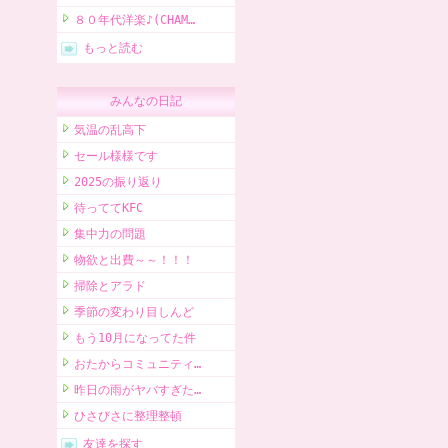
８０年代洋楽♪(CHAM…
もっと読む
みんなの日記
気温の乱高下
セール様様です
2025の振り返り
待っててKFC
集中力の問題
物欲と出費～～！！！
掃除とアラド
季節の変わり目しんど
もう10月になってた件
おたからコミュニティ…
昨日の雨がヤバすぎた…
ひさびさに整理整頓
友達を探す