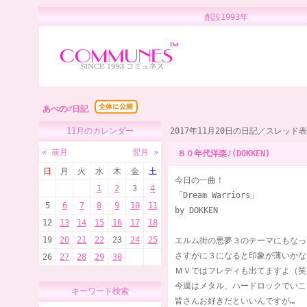
創設1993年 
あべの♂日記
11月のカレンダー
2017年11月20日の日記／スレッド
« 前月
翌月 »
８０年代洋楽♪(DOKKEN)
日
月
火
水
木
金
土
今日の一曲！
1
2
3
4
「Dream Warriors」
5
6
7
8
9
10
11
by DOKKEN
12
13
14
15
16
17
18
19
20
21
22
23
24
25
エルム街の悪夢３のテーマにもなっ
さすがに３になると印象が薄いかな
26
27
28
29
30
ＭＶではフレディも出てますよ（笑
今週はメタル、ハードロックでいこ
キーワード検索
皆さんお好きだといいんですが…