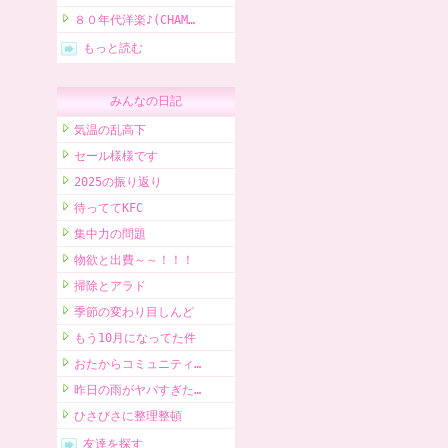
８０年代洋楽♪(CHAM…
もっと読む
みんなの日記
気温の乱高下
セール様様です
2025の振り返り
待っててKFC
集中力の問題
物欲と出費～～！！！
掃除とアラド
季節の変わり目しんど
もう10月になってた件
おたからコミュニティ…
昨日の雨がヤバすぎた…
ひさびさに整理整頓
友達を探す