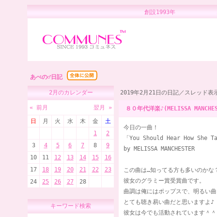
創設1993年 
あべの♂日記
2月のカレンダー
2019年2月21日の日記／スレッド表
« 前月
翌月 »
８０年代洋楽♪(MELISSA MANCHES
日
月
火
水
木
金
土
今日の一曲！
1
2
「You Should Hear How She T
3
4
5
6
7
8
9
by MELISSA MANCHESTER
10
11
12
13
14
15
16
17
18
19
20
21
22
23
この曲は…知ってる方も多いのかな
彼女のグラミー賞受賞曲です。
24
25
26
27
28
曲調は俺にはポップスで、明るい曲
とても聴き易い曲だと思いますよ♪
キーワード検索
彼女は今でも活動されています＾＾