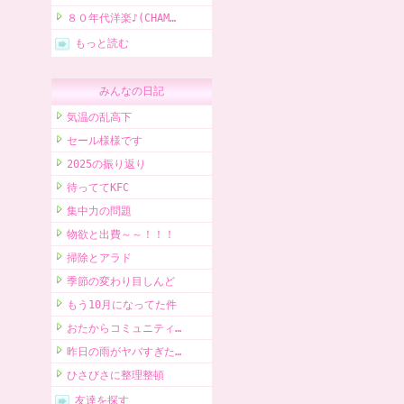
８０年代洋楽♪(CHAM…
もっと読む
みんなの日記
気温の乱高下
セール様様です
2025の振り返り
待っててKFC
集中力の問題
物欲と出費～～！！！
掃除とアラド
季節の変わり目しんど
もう10月になってた件
おたからコミュニティ…
昨日の雨がヤバすぎた…
ひさびさに整理整頓
友達を探す