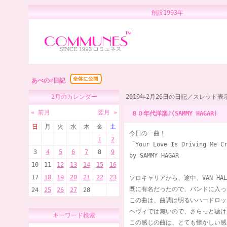
創設1993年 
あべの♂日記
2月のカレンダー
2019年2月26日の日記／スレッド表
« 前月
翌月 »
８０年代洋楽♪(SAMMY HAGAR)
日
月
火
水
木
金
土
今日の一曲！
1
2
「Your Love Is Driving Me C
3
4
5
6
7
8
9
by SAMMY HAGAR
10
11
12
13
14
15
16
17
18
19
20
21
22
23
ソロキャリアから、途中、VAN HA
既に有名だったので、バンドに入っ
24
25
26
27
28
この曲は、曲調は明るいハードロッ
ヘヴィでは無いので、さらっと聴け
キーワード検索
この感じの曲は、とても懐かしい感