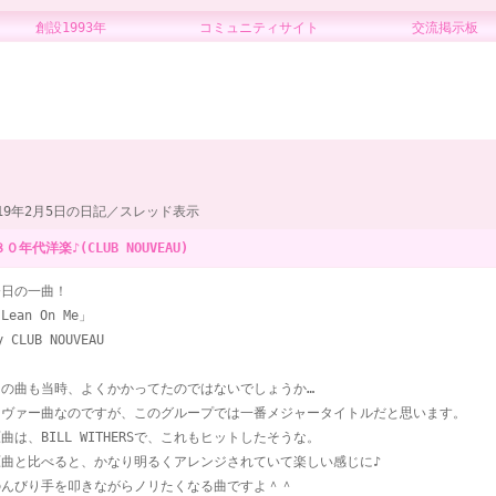
創設1993年 コミュニティサイト 交流掲示板
019年2月5日の日記／スレッド表示
８０年代洋楽♪(CLUB NOUVEAU)
今日の一曲！
Lean On Me」
y CLUB NOUVEAU
この曲も当時、よくかかってたのではないでしょうか…
カヴァー曲なのですが、このグループでは一番メジャータイトルだと思います。
曲は、BILL WITHERSで、これもヒットしたそうな。
原曲と比べると、かなり明るくアレンジされていて楽しい感じに♪
のんびり手を叩きながらノリたくなる曲ですよ＾＾