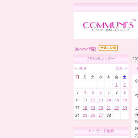
あべの♂日記
2月のカレンダー
2
« 前月
翌月 »
日
月
火
水
木
金
土
1
2
「
3
4
5
6
7
8
9
b
10
11
12
13
14
15
16
17
18
19
20
21
22
23
24
25
26
27
28
原
キーワード検索