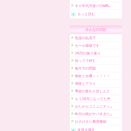
８０年代洋楽♪(CHAM…
もっと読む
みんなの日記
気温の乱高下
セール様様です
2025の振り返り
待っててKFC
集中力の問題
物欲と出費～～！！！
掃除とアラド
季節の変わり目しんど
もう10月になってた件
おたからコミュニティ…
昨日の雨がヤバすぎた…
ひさびさに整理整頓
友達を探す