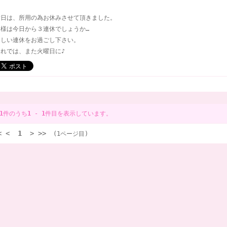
昨日は、所用の為お休みさせて頂きました。
皆様は今日から３連休でしょうか…
楽しい連休をお過ごし下さい。
それでは、また火曜日に♪
1
件のうち
1
-
1
件目を表示しています。
<
<
1
>
>>
(1ページ目)