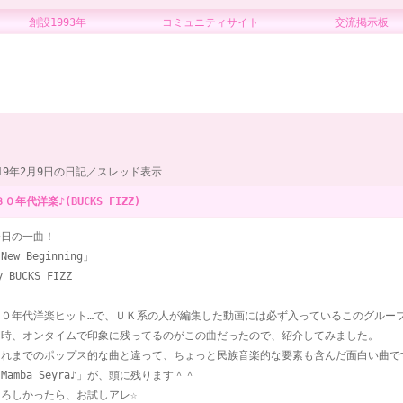
創設1993年 コミュニティサイト 交流掲示板
019年2月9日の日記／スレッド表示
８０年代洋楽♪(BUCKS FIZZ)
今日の一曲！
New Beginning」
y BUCKS FIZZ
８０年代洋楽ヒット…で、ＵＫ系の人が編集した動画には必ず入っているこのグルー
当時、オンタイムで印象に残ってるのがこの曲だったので、紹介してみました。
それまでのポップス的な曲と違って、ちょっと民族音楽的な要素も含んだ面白い曲で
Mamba Seyra♪」が、頭に残ります＾＾
よろしかったら、お試しアレ☆