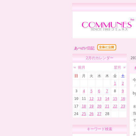
あべの♂日記
2月のカレンダー
2
« 前月
翌月 »
日
月
火
水
木
金
土
1
2
「
3
4
5
6
7
8
9
b
10
11
12
13
14
15
16
17
18
19
20
21
22
23
24
25
26
27
28
「
キーワード検索