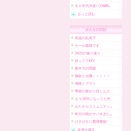
８０年代洋楽♪(CHAM…
もっと読む
みんなの日記
気温の乱高下
セール様様です
2025の振り返り
待っててKFC
集中力の問題
物欲と出費～～！！！
掃除とアラド
季節の変わり目しんど
もう10月になってた件
おたからコミュニティ…
昨日の雨がヤバすぎた…
ひさびさに整理整頓
友達を探す