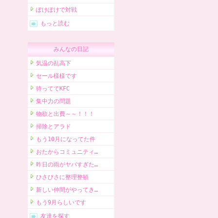
ぽけぽけで対戦
もっと読む
みんなの日記
気温の乱高下
セール様様です
待っててKFC
集中力の問題
物欲と出費～～！！！
掃除とアラド
もう10月になってた件
おたからコミュニティ…
昨日の雨がヤバすぎた…
ひさびさに整理整頓
新しい仲間がやってき…
もう9月らしいです
友達を探す