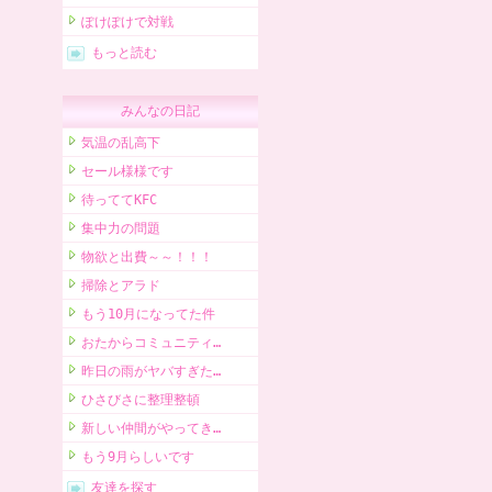
ぽけぽけで対戦
もっと読む
みんなの日記
気温の乱高下
セール様様です
待っててKFC
集中力の問題
物欲と出費～～！！！
掃除とアラド
もう10月になってた件
おたからコミュニティ…
昨日の雨がヤバすぎた…
ひさびさに整理整頓
新しい仲間がやってき…
もう9月らしいです
友達を探す