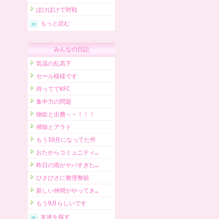
ぽけぽけで対戦
もっと読む
みんなの日記
気温の乱高下
セール様様です
待っててKFC
集中力の問題
物欲と出費～～！！！
掃除とアラド
もう10月になってた件
おたからコミュニティ…
昨日の雨がヤバすぎた…
ひさびさに整理整頓
新しい仲間がやってき…
もう9月らしいです
友達を探す