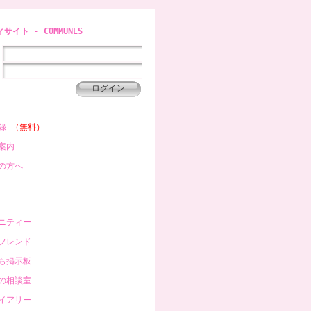
イト - COMMUNES
登録
（無料）
案内
の方へ
ニティー
フレンド
も掲示板
の相談室
イアリー