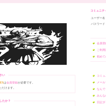
コミュニティサ
ユーザー名
パスワード
会員
ご利用
初めて
ださい
コミュ
メール
NES
は
会員登録
が必要です。
ただけます。
なんで
みんな
ましたか？
日記ダ