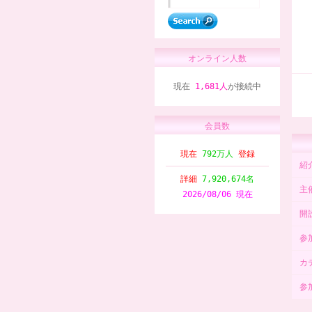
オンライン人数
現在
1,681人
が接続中
会員数
現在
792万人
登録
紹
詳細
7,920,674名
主
2026/08/06 現在
開
参
カ
参