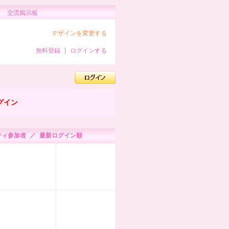
交流掲示板
デザインを変更する
無料登録
|
ログインする
グイン
ティ参加者 ／ 最新ログイン順