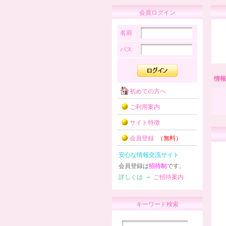
会員ログイン
名前
パス
情報
初めての方へ
ご利用案内
サイト特徴
会員登録
（無料）
安心な情報交流サイト
会員登録は
招待制
です。
詳しくは ⇒
ご招待案内
キーワード検索