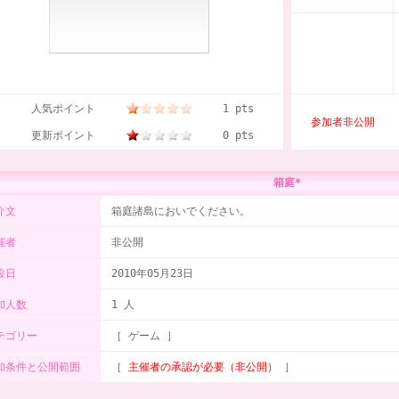
人気ポイント
1 pts
参加者非公開
更新ポイント
0 pts
箱庭*
介文
箱庭諸島においでください。
催者
非公開
設日
2010年05月23日
加人数
1 人
テゴリー
［ ゲーム ］
加条件と公開範囲
［
主催者の承認が必要（非公開）
］