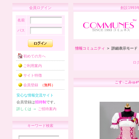
会員ログイン
創設1
名前
パス
情報コミュニティ
> 詳細表示モード
初めての方へ
ロ
ご利用案内
サイト特徴
こす☆こみゅ#
会員登録
（無料）
安心な情報交流サイト
会員登録は
招待制
です。
詳しくは ⇒
ご招待案内
キーワード検索