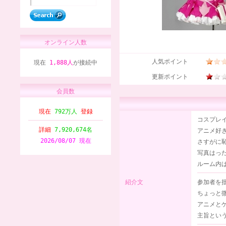
オンライン人数
人気ポイント
現在
1,888人
が接続中
更新ポイント
会員数
現在
792万人
登録
コスプレ
詳細
7,920,674名
アニメ好
2026/08/07 現在
さすがに
写真はっ
ルーム内
紹介文
参加者を
ちょっと
アニメと
主旨とい