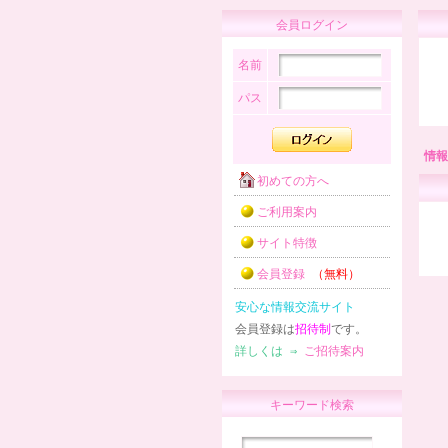
会員ログイン
名前
パス
情報
初めての方へ
ご利用案内
サイト特徴
会員登録
（無料）
安心な情報交流サイト
会員登録は
招待制
です。
詳しくは ⇒
ご招待案内
キーワード検索