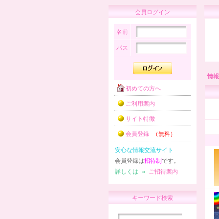
会員ログイン
名前
パス
情報
初めての方へ
ご利用案内
サイト特徴
会員登録
（無料）
安心な情報交流サイト
会員登録は
招待制
です。
詳しくは ⇒
ご招待案内
キーワード検索