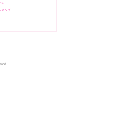
バム
ンキング
ved.