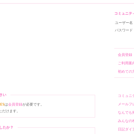
コミュニティサ
ユーザー名
パスワード
会員登
ご利用案
初めての
ださい
コミュニ
メールフ
NES
は
会員登録
が必要です。
ただけます。
なんでも
みんなの
ましたか？
日記ダイ