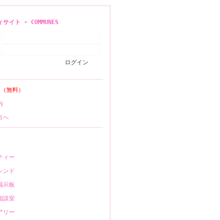
イト - COMMUNES
録
（無料）
内
方へ
ティー
レンド
掲示板
相談室
アリー