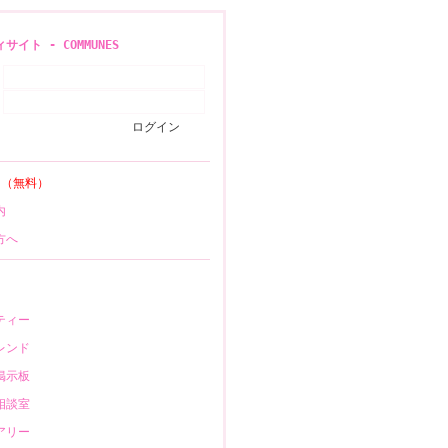
イト - COMMUNES
登録
（無料）
案内
の方へ
ニティー
フレンド
も掲示板
の相談室
イアリー