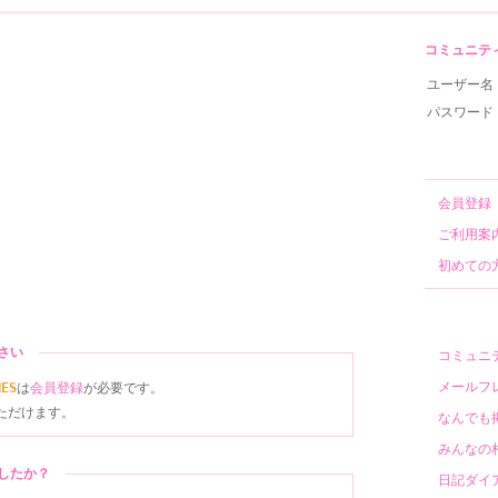
コミュニティサ
ユーザー名
パスワード
会員
ご利用
初めて
ださい
コミュ
メール
NES
は
会員登録
が必要です。
ただけます。
なんで
みんな
ましたか？
日記ダ