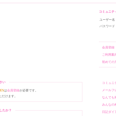
コミュニティサ
ユーザー名
パスワード
会員
ご利用
初めて
ださい
コミュ
メール
NES
は
会員登録
が必要です。
ただけます。
なんで
みんな
ましたか？
日記ダ