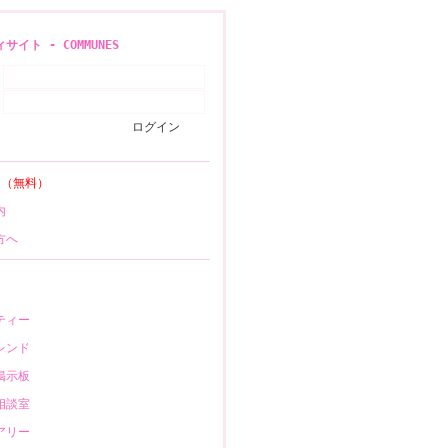
イト - COMMUNES
登録
（無料）
案内
の方へ
ニティー
フレンド
も掲示板
の相談室
イアリー