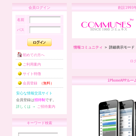
会員ログイン
創設1
名前
パス
情報コミュニティ
> 詳細表示モード
初めての方へ
ロ
ご利用案内
サイト特徴
iPhoneAPPルー
会員登録
（無料）
安心な情報交流サイト
会員登録は
招待制
です。
詳しくは ⇒
ご招待案内
キーワード検索