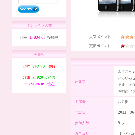
オンライン人数
人気ポイント
現在
1,804人
が接続中
更新ポイント
会員数
現在
792万人
登録
ようこそi
詳細
7,920,674名
いろいろ
紹介文
2026/08/09 現在
ます。あ
お勧めアプ
主催者
非公開
開設日
2011年0
参加人数
8 人
カテゴリー
［ パソコ