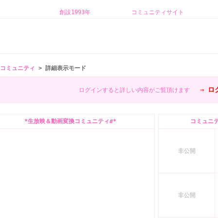
創設1993年 コミュニティサイト 
コミュニティ
> 詳細表示モード
⇒
ロ
ログインすると詳しい内容がご覧頂けます
*生放映＆動画変換コミュニティ#*
コミュニテ
非公開
非公開