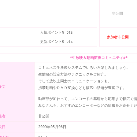
非公開
人気ポイント
9 pts
参加者非公開
更新ポイント
0 pts
*生放映＆動画変換コミュニティ#*
コミュネス生放映システムでいろいろ楽しみましょう。
生放映の設定方法やテクニックをご紹介。
そして放映主同士のコミュニケーションも。
介文
携帯動画やＤＶＤ変換なども幅広い話題が豊富です。
動画部が加わって、エンコードの基礎から応用まで幅広く
みなさんも、おすすめエンコーダーなどの情報をお寄せく
催者
非公開
設日
2009年05月06日