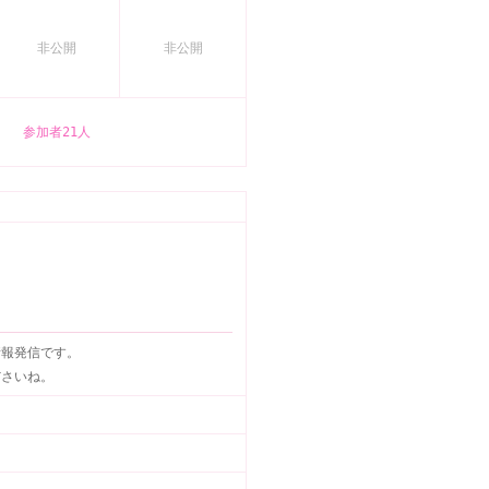
非公開
非公開
参加者21人
情報発信です。
ださいね。