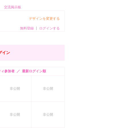
交流掲示板
デザインを変更する
無料登録
|
ログインする
グイン
ィ参加者 ／ 最新ログイン順
非公開
非公開
非公開
非公開