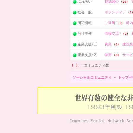
ふれあい
趣味関心
(20)
社会一般
ボランティア
(2
周辺情報
ご近所
町
(1)
当社主催
情報交流*
(2)
産業支援(1)
農業
建設
(0)
産業支援(2)
学習
サー
(0)
( )
...コミュニティ数
ソーシャルコミュニティ - トップペ
Communes Social Network Se