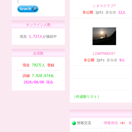
シネマクラブ*
非公開
1pts
参加者
12人
オンライン人数
現在
1,717人
が接続中
会員数
LIGHTHOUCE*
非公開
2pts
参加者
9人
現在
792万人
登録
詳細
7,920,674名
2026/08/06 現在
［作成順リスト］
情報交流
情報発信
(8)