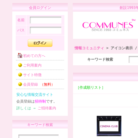
会員ログイン
創設1
名前
パス
情報コミュニティ
> アイコン表示 
初めての方へ
キーワード検索
ご利用案内
サイト特徴
会員登録
（無料）
［作成順リスト］
安心な情報交流サイト
会員登録は
招待制
です。
詳しくは ⇒
ご招待案内
キーワード検索