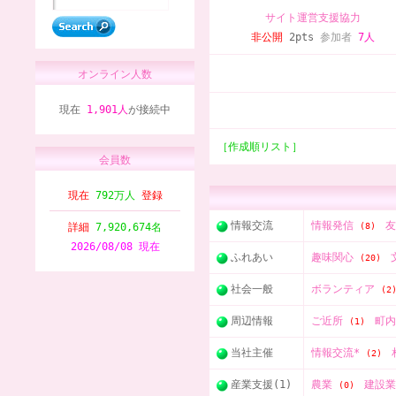
サイト運営支援協力
非公開
2pts
参加者
7人
オンライン人数
現在
1,901人
が接続中
［作成順リスト］
会員数
現在
792万人
登録
情報交流
情報発信
詳細
7,920,674名
(8)
2026/08/08 現在
ふれあい
趣味関心
(20)
社会一般
ボランティア
(2
周辺情報
ご近所
町
(1)
当社主催
情報交流*
(2)
産業支援(1)
農業
建設
(0)