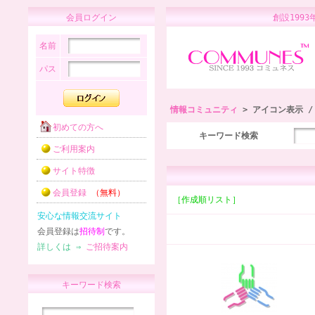
会員ログイン
創設1
名前
パス
情報コミュニティ
> アイコン表示 
初めての方へ
キーワード検索
ご利用案内
サイト特徴
会員登録
（無料）
［作成順リスト］
安心な情報交流サイト
会員登録は
招待制
です。
詳しくは ⇒
ご招待案内
キーワード検索