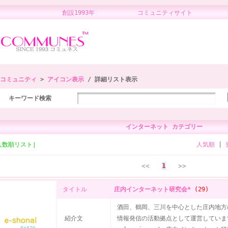
創設1993年 コミュニティサイト 
コミュニティ
>
アイコン表示
/ 詳細リスト表示
キーワード検索
インターネット カテゴリー
人数順リスト］
人気順
|
<<
1
>>
タイトル
庄内インターネット研究会*
(29)
酒田、鶴岡、三川を中心とした庄内地方
紹介文
情報発信の活動拠点として運営しています