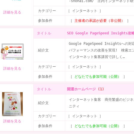
-shonai.com/ 庄内インターネット
カテゴリー
［ インターネット ］
詳細を見る
参加条件
［
主催者の承認が必要（非公開）
］
タイトル
SEO Google PageSpeed Insights攻
Google PageSpeed Insigh
紹介文
パフォーマンスの改善を実現! 検索エン
インターネット集客講習で詳しく…
カテゴリー
［ インターネット ］
詳細を見る
参加条件
［
どなたでも参加可能（公開）
］
タイトル
開運ホームページ
(1)
インターネット集客 商売繁盛のビジネ
紹介文
ニティ
カテゴリー
［ インターネット ］
詳細を見る
参加条件
［
どなたでも参加可能（公開）
］