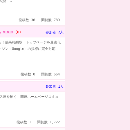
研究会 …
投稿数 36 閲覧数 789
略 MINIX
(0)
参加者 2人
tsへの対応！成果報酬型 トップページを最適化
ジン（Google）の指標に完全対応
投稿数 0 閲覧数 664
参加者 1人
ス運を招く 開運ホームページコミュ
投稿数 1 閲覧数 1,722