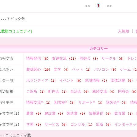
<<
1
>>
)
...トピック数
人数順コミュニティ］
人気順
|
カテゴリー
情報交流
情報発信
友達交流
同好会
サークル
トレ
(8)
(21)
(3)
(6)
ふれあい
趣味関心
文学
ペット
パソコン
ゲーム
(20)
(4)
(2)
(9)
(1
社会一般
ボランティア
イベント
地域情報
団体活動
(2)
(0)
(2)
(0)
周辺情報
ご近所
町内会
自治会
親睦交流
同窓会
(1)
(1)
(0)
(4)
(0)
当社主催
情報交流*
相談室*
サポート*
講習会*
情
(2)
(3)
(3)
(4)
産業支援(1)
農業
建設業
製造業
情報通信
飲食業
(0)
(0)
(0)
(0)
(1)
産業支援(2)
学習
サービス
コンサル
出版
インターネ
(0)
(0)
(1)
(0)
...コミュニティ数