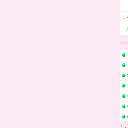
( 
［
( )