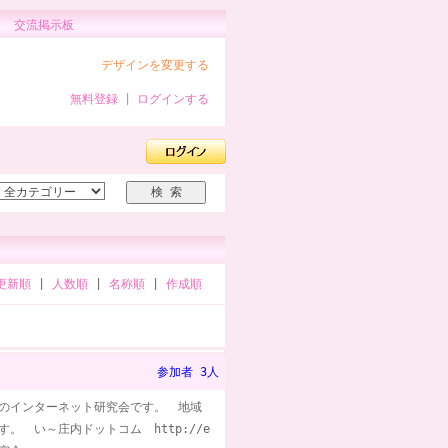
交流掲示板
デザインを変更する
無料登録
|
ログインする
更新順
|
人数順
|
名称順
|
作成順
参加者 3人
のインターネット研究会です。 地域
。 い～庄内ドットコム http://e