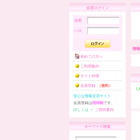
会員ログイン
名前
パス
情報
初めての方へ
ご利用案内
サイト特徴
会員登録
（無料）
［
安心な情報交流サイト
会員登録は
招待制
です。
詳しくは ⇒
ご招待案内
キーワード検索