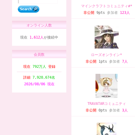
マインクラフトコミュニティ#*
非公開
9pts
参加者
123人
オンライン人数
現在
1,612人
が接続中
会員数
ローズオンライン*
非公開
1pts
参加者
7人
現在
792万人
登録
詳細
7,920,674名
2026/08/06 現在
TRAVATARコミュニティ
非公開
0pts
参加者
3人