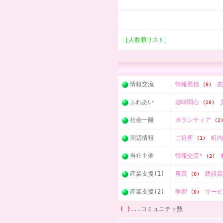
［人数順リスト］
情報交流
情報発信
(8)
ふれあい
趣味関心
(20)
社会一般
ボランティア
(2
周辺情報
ご近所
町
(1)
当社主催
情報交流*
(2)
産業支援(1)
農業
建設
(0)
産業支援(2)
学習
サー
(0)
( )
...コミュニティ数