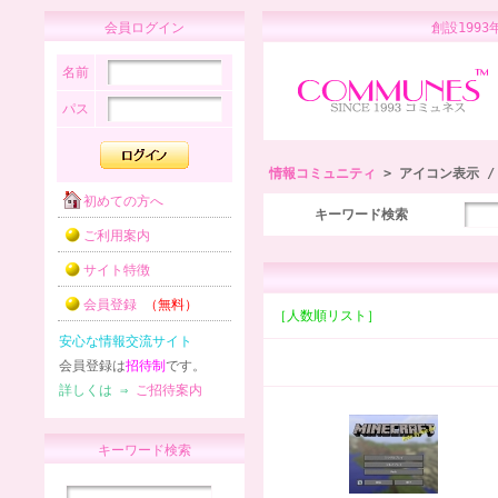
会員ログイン
創設1
名前
パス
情報コミュニティ
> アイコン表示 
初めての方へ
キーワード検索
ご利用案内
サイト特徴
会員登録
（無料）
［人数順リスト］
安心な情報交流サイト
会員登録は
招待制
です。
詳しくは ⇒
ご招待案内
キーワード検索