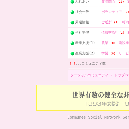
ふれあい
趣味関心
(20)
社会一般
ボランティア
(2
周辺情報
ご近所
町
(1)
当社主催
情報交流*
(2)
産業支援(1)
農業
建設
(0)
産業支援(2)
学習
サー
(0)
( )
...コミュニティ数
ソーシャルコミュニティ - トップペ
Communes Social Network Se