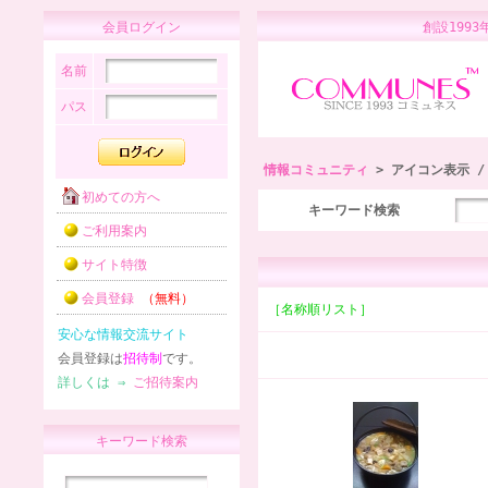
会員ログイン
創設1
名前
パス
情報コミュニティ
> アイコン表示 
初めての方へ
キーワード検索
ご利用案内
サイト特徴
会員登録
（無料）
［名称順リスト］
安心な情報交流サイト
会員登録は
招待制
です。
詳しくは ⇒
ご招待案内
キーワード検索