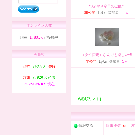
つぶやき今日のご飯*
非公開
1pts
参加者
11人
オンライン人数
現在
1,801人
が接続中
会員数
＜女性限定＞なんでも楽しい情
非公開
1pts
参加者
5人
現在
792万人
登録
詳細
7,920,674名
2026/08/07 現在
［名称順リスト］
情報交流
情報発信
(8)