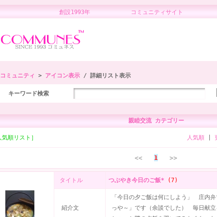
創設1993年 コミュニティサイト 
コミュニティ
>
アイコン表示
/ 詳細リスト表示
キーワード検索
親睦交流 カテゴリー
人気順リスト］
人気順
|
<<
1
>>
タイトル
つぶやき今日のご飯*
(7)
「今日の夕ご飯は何にしよう」 庄内弁
紹介文
っや～」です（余談でした） 毎日献