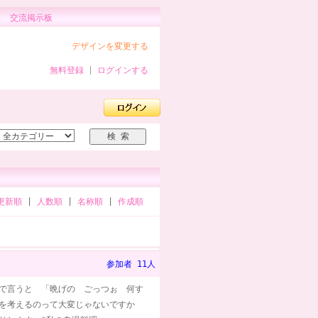
交流掲示板
デザインを変更する
無料登録
|
ログインする
更新順
|
人数順
|
名称順
|
作成順
参加者 11人
で言うと 「晩げの ごっつぉ 何す
立を考えるのって大変じゃないですか