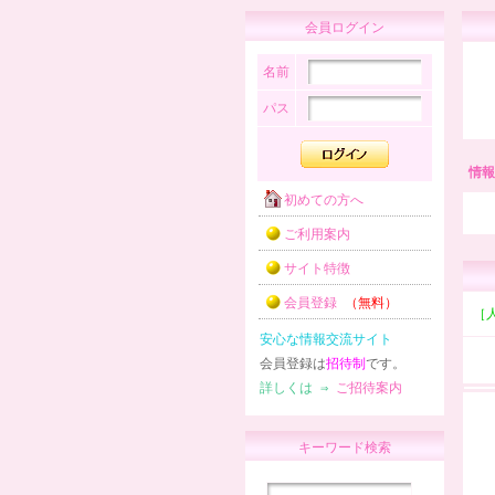
会員ログイン
名前
パス
情報
初めての方へ
ご利用案内
サイト特徴
会員登録
（無料）
［
安心な情報交流サイト
会員登録は
招待制
です。
詳しくは ⇒
ご招待案内
キーワード検索