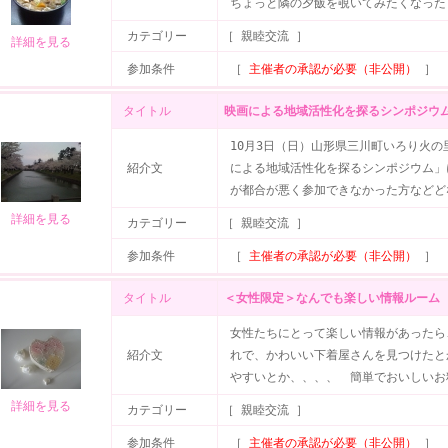
ちょっと隣の夕飯を覗いてみたくなった
カテゴリー
［ 親睦交流 ］
詳細を見る
参加条件
［
主催者の承認が必要（非公開）
］
タイトル
映画による地域活性化を探るシンポジウム
10月3日（日）山形県三川町いろり火
紹介文
による地域活性化を探るシンポジウム」
が都合が悪く参加できなかった方などど
詳細を見る
カテゴリー
［ 親睦交流 ］
参加条件
［
主催者の承認が必要（非公開）
］
タイトル
＜女性限定＞なんでも楽しい情報ルーム
女性たちにとって楽しい情報があったら
紹介文
れで、かわいい下着屋さんを見つけたと
やすいとか、、、、 簡単でおいしいお
詳細を見る
カテゴリー
［ 親睦交流 ］
参加条件
［
主催者の承認が必要（非公開）
］