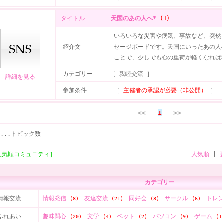
タイトル
天国のあの人へ*
(1)
いろいろな災害や病気、事故など、突然
紹介文
セージボードです。天国にいったあの人
ことで、少しでも心の重荷が軽くなれば
カテゴリー
［ 親睦交流 ］
詳細を見る
参加条件
［
主催者の承認が必要（非公開）
］
<<
1
>>
)
...トピック数
人気順コミュニティ］
人気順
|
カテゴリー
情報交流
情報発信
友達交流
同好会
サークル
トレ
(8)
(21)
(3)
(6)
ふれあい
趣味関心
文学
ペット
パソコン
ゲーム
(20)
(4)
(2)
(9)
(1