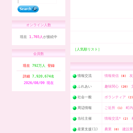
オンライン人数
現在
1,765人
が接続中
［人気順リスト］
会員数
現在
792万人
登録
情報交流
情報発信
詳細
7,920,674名
(8)
2026/08/09 現在
ふれあい
趣味関心
(20)
社会一般
ボランティア
(2
周辺情報
ご近所
町
(1)
当社主催
情報交流*
(2)
産業支援(1)
農業
建設
(0)