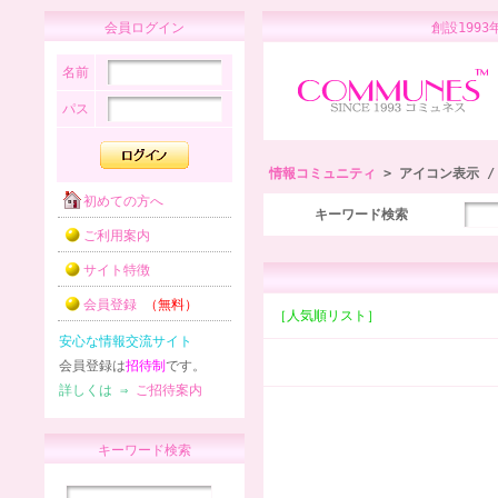
会員ログイン
創設1
名前
パス
情報コミュニティ
> アイコン表示 
初めての方へ
キーワード検索
ご利用案内
サイト特徴
会員登録
（無料）
［人気順リスト］
安心な情報交流サイト
会員登録は
招待制
です。
詳しくは ⇒
ご招待案内
キーワード検索