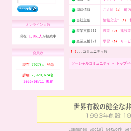
周辺情報
ご近所
町
(1)
当社主催
情報交流*
(2)
オンライン人数
産業支援(1)
農業
建設
(0)
現在
1,861人
が接続中
産業支援(2)
学習
サー
(0)
( )
...コミュニティ数
会員数
ソーシャルコミュニティ - トップペ
現在
792万人
登録
詳細
7,920,674名
2026/08/11 現在
Communes Social Network Se