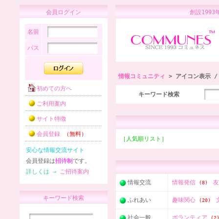
会員ログイン
創設1
名前
パス
情報コミュニティ
> アイコン表示 
初めての方へ
キーワード検索
ご利用案内
サイト特徴
会員登録
（無料）
［人気順リスト］
安心な情報交流サイト
会員登録は
招待制
です。
詳しくは ⇒
ご招待案内
情報交流
情報発信
(8)
キーワード検索
ふれあい
趣味関心
(20)
社会一般
ボランティア
(2