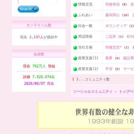
情報交流
情報発信
(8)
ふれあい
趣味関心
(20)
オンライン人数
社会一般
ボランティア
(2
周辺情報
ご近所
町
現在
2,137人
が接続中
(1)
当社主催
情報交流*
(2)
会員数
産業支援(1)
農業
建設
(0)
現在
792万人
登録
産業支援(2)
学習
サー
(0)
詳細
7,920,674名
( )
...コミュニティ数
2026/08/07 現在
ソーシャルコミュニティ - トップペ