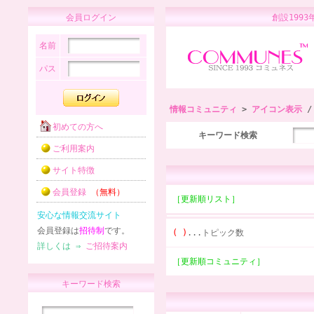
会員ログイン
創設1
名前
パス
情報コミュニティ
>
アイコン表示
/
初めての方へ
キーワード検索
ご利用案内
サイト特徴
会員登録
（無料）
［更新順リスト］
安心な情報交流サイト
会員登録は
招待制
です。
( )
...トピック数
詳しくは ⇒
ご招待案内
［更新順コミュニティ］
キーワード検索