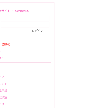
イト - COMMUNES
登録
（無料）
案内
の方へ
ニティー
フレンド
も掲示板
の相談室
イアリー