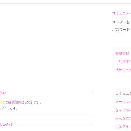
コミュニティサ
ユーザー名
パスワード
会員
ご利用
初めて
ださい
コミュ
メール
NES
は
会員登録
が必要です。
ただけます。
なんで
みんな
ましたか？
日記ダ