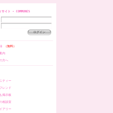
イト - COMMUNES
登録
（無料）
案内
の方へ
ニティー
フレンド
も掲示板
の相談室
イアリー