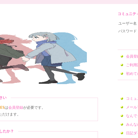
コミュニティサ
ユーザー名
パスワード
会員
ご利用
初めて
ださい
コミュ
メール
NES
は
会員登録
が必要です。
ただけます。
なんで
みんな
ましたか？
日記ダ