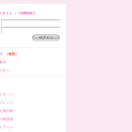
イト - COMMUNES
登録
（無料）
案内
の方へ
ニティー
フレンド
も掲示板
の相談室
イアリー