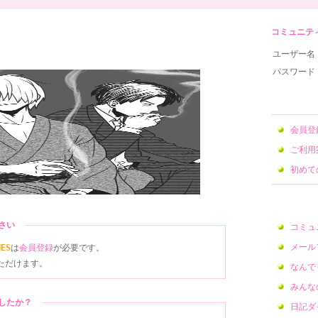
コミュニティサ
ユーザー名
パスワード
会員
ご利用
初めて
ださい
コミュ
メール
NES
は
会員登録
が必要です。
ただけます。
なんで
みんな
ましたか？
日記ダ