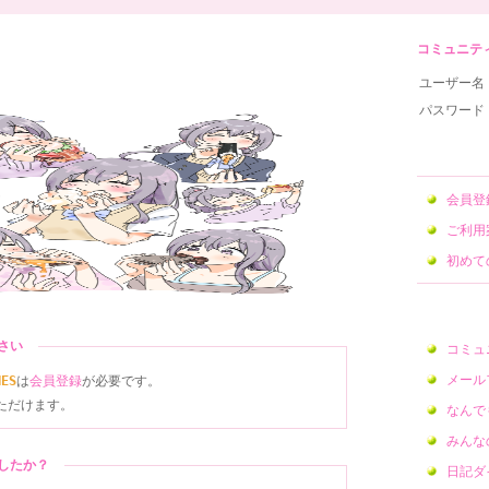
コミュニティサ
ユーザー名
パスワード
会員
ご利用
初めて
ださい
コミュ
メール
NES
は
会員登録
が必要です。
ただけます。
なんで
みんな
ましたか？
日記ダ