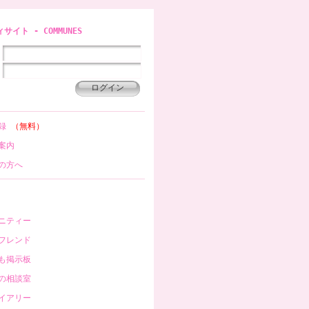
イト - COMMUNES
登録
（無料）
案内
の方へ
ニティー
フレンド
も掲示板
の相談室
イアリー