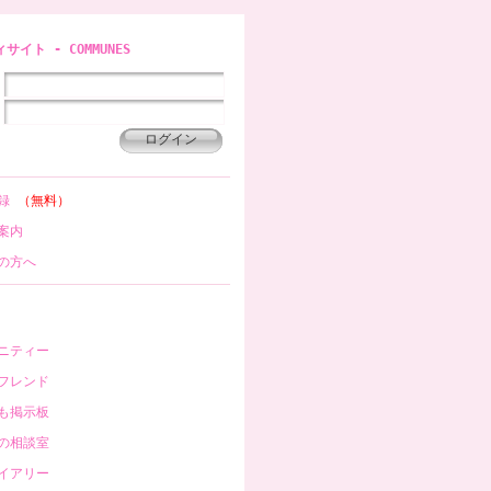
イト - COMMUNES
登録
（無料）
案内
の方へ
ニティー
フレンド
も掲示板
の相談室
イアリー