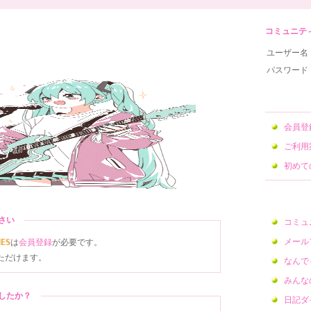
コミュニティサ
ユーザー名
パスワード
会員
ご利用
初めて
ださい
コミュ
メール
NES
は
会員登録
が必要です。
ただけます。
なんで
みんな
ましたか？
日記ダ