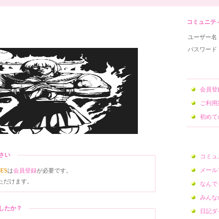
コミュニティサ
ユーザー名
パスワード
会員
ご利用
初めて
ださい
コミュ
メール
NES
は
会員登録
が必要です。
ただけます。
なんで
みんな
ましたか？
日記ダ