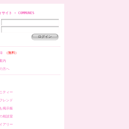
イト - COMMUNES
登録
（無料）
案内
の方へ
ニティー
フレンド
も掲示板
の相談室
イアリー