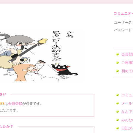
コミュニティサ
ユーザー名
パスワード
会員
ご利用
初めて
ださい
コミュ
メール
NES
は
会員登録
が必要です。
ただけます。
なんで
みんな
ましたか？
日記ダ