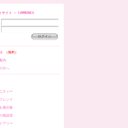
イト - COMMUNES
登録
（無料）
案内
の方へ
ニティー
フレンド
も掲示板
の相談室
イアリー