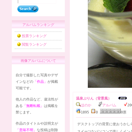
アルバムランキング
投票ランキング
閲覧ランキング
画像アルバムについて
自分で撮影した写真やデザ
インなどの
「作品」
が掲載
可能です。
温泉ぷりん（背景風）
他人の作品など、違法性が
ほのか
アルバム
20
ある
「無断転載」
は掲載を
禁じます。
1895
0
0
作品のタイトルや説明文が
デスクトップの背景に使おうかし
「意味不明」
な投稿は削除
スイーツなパソコンで楽しくイン