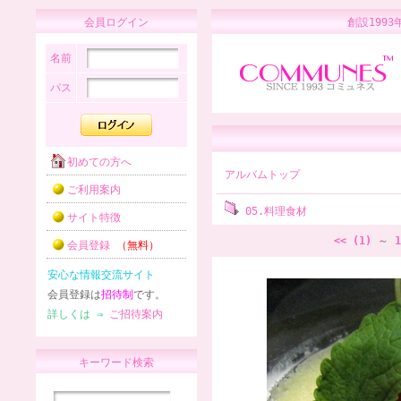
会員ログイン
創設1
名前
パス
初めての方へ
アルバムトップ
ご利用案内
05.料理食材
サイト特徴
<< (1)
～
1
会員登録
（無料）
安心な情報交流サイト
会員登録は
招待制
です。
詳しくは ⇒
ご招待案内
キーワード検索