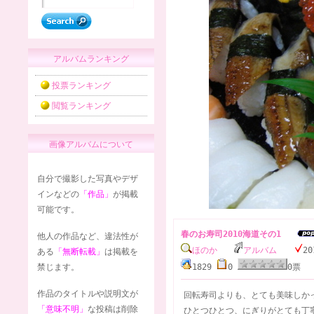
アルバムランキング
投票ランキング
閲覧ランキング
画像アルバムについて
自分で撮影した写真やデザ
インなどの
「作品」
が掲載
可能です。
春のお寿司2010海道その1
他人の作品など、違法性が
ほのか
アルバム
20
ある
「無断転載」
は掲載を
禁じます。
1829
0
0
作品のタイトルや説明文が
回転寿司よりも、とても美味しか
「意味不明」
な投稿は削除
ひとつひとつ、にぎりがとても丁