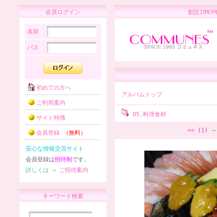
会員ログイン
創設1
名前
パス
初めての方へ
アルバムトップ
ご利用案内
05.料理食材
サイト特徴
<< (1)
～
会員登録
（無料）
安心な情報交流サイト
会員登録は
招待制
です。
詳しくは ⇒
ご招待案内
キーワード検索