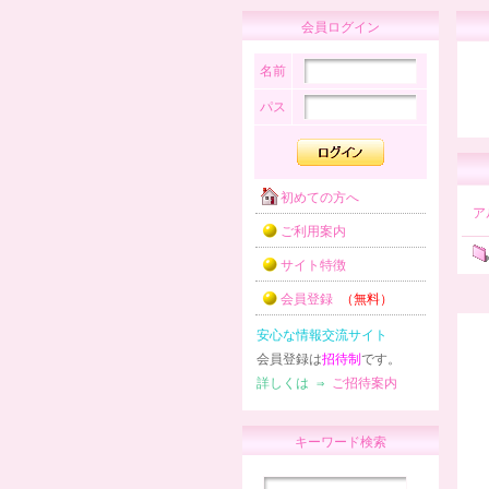
会員ログイン
名前
パス
初めての方へ
ア
ご利用案内
サイト特徴
会員登録
（無料）
安心な情報交流サイト
会員登録は
招待制
です。
詳しくは ⇒
ご招待案内
キーワード検索