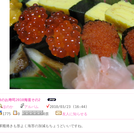
春のお寿司2010海道その2
ほのか
アルバム
2010/03/23 (16:44)
1775
0
0票
友人に知らせる
軍艦捲きも形よく海苔の加減もちょうどいいですね。