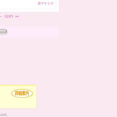
原寸サイズ
～
(137) >>
ved.