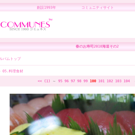
創設1993年 コミュニティサイト 
春のお寿司2010海道その2
ルバムトップ
05.料理食材
<< (1)
～
95
96
97
98
99
100
101
102
103
104